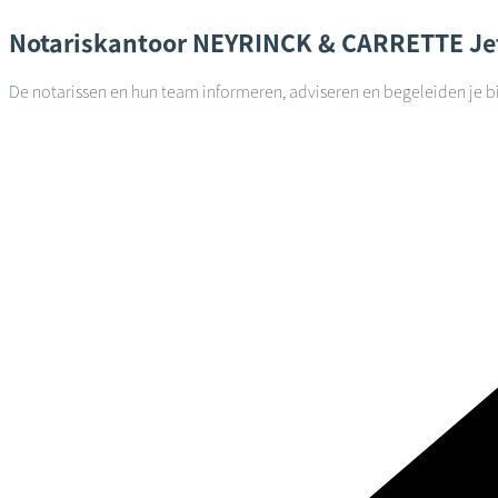
Notariskantoor
NEYRINCK & CARRETTE
Je
De notarissen en hun team informeren, adviseren en begeleiden je bi