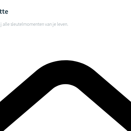
tte
j alle sleutelmomenten van je leven.